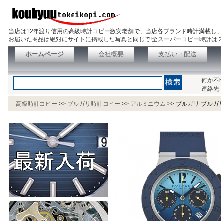
当店は12年渡り信用の高級時計コピー激安老舗で、当店各ブランド時計満載し
お届いた商品は絶対にサイトに掲載した写真と同じで!全スーパーコピー時計は
ホームページ
会社概要
支払い・配送
何か不
連絡先
高級時計コピー
>>
ブルガリ時計コピー
>>
アルミニウム
>>
ブルガリ ブルガリ