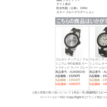
機能 クロノグラフ
デイト表示
防水性能（公称） 100m
カラー
ブルーグラデーション
ブルガリ ディアゴノ アル
ブルガリ デ
ミニウム WG金無垢 オー
ミニウム オ
トマチック ラバー グレー
ラバー シルバ
AL38TAVD
メンズ ALW38GVD
商品番号：ALW38GVD
商品番号：AL3
A品価格：15200円
A品価格：15
S品価格：23500円
S品価格：23
N品価格：40800円
N品価格：40
|
個人情報の取り扱いについて
|
商品一覧
|高級時計コピー(kou
スーパーコピー時計
Copy Right © |
ブランド時計コ