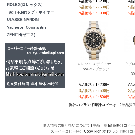
A品価格：15200円
A品
ROLEX(ロレックス)
S品価格：22500円
S品
Tag Heuer(タグ・ホイヤー)
N品価格：43800円
N品
ULYSSE NARDIN
Vacheron Constantin
ZENITH(ゼニス)
ロレックス デイトナ
ウブロ
116503G ブラック
30
A品価格：14200円
A品
S品価格：25500円
S品
N品価格：44800円
N品
弊社の
ブランド時計コピー
は、2年品質
|
個人情報の取り扱いについて
|
商品一覧
|高級時計コピー(kou
スーパーコピー時計
Copy Right © |
ブランド時計コ