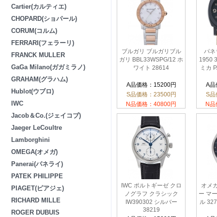
Cartier(カルティエ)
CHOPARD(ショパール)
CORUM(コルム)
FERRARI(フェラーリ)
ブルガリ ブルガリブル
パネ
FRANCK MULLER
ガリ BBL33WSPG/12 ホ
1950
GaGa Milano(ガガミラノ)
ワイト 28614
ミカ P
GRAHAM(グラハム)
A品価格：15200円
A品
Hublot(ウブロ)
S品価格：23500円
S品
IWC
N品価格：40800円
N品
Jacob＆Co.(ジェイコブ)
Jaeger LeCoultre
Lamborghini
OMEGA(オメガ)
Panerai(パネライ)
PATEK PHILIPPE
IWC ポルトギーゼ クロ
オメ
PIAGET(ピアジェ)
ノグラフ クラシック
ー マ
RICHARD MILLE
IW390302 シルバー
ル 327
38219
ROGER DUBUIS