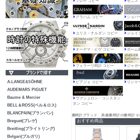
ブレゲ コピー
ゼニス
グラハム コピー
ショパ
ユリス・ナルダン コピー
ジェイ
オーデマ・ピゲ コピー
ボーム
フェラーリ時計 コピー
ジャガ
A.LANGE&SÖHNE
ピアジェ コピー
リシャー
AUDEMARS PIGUET
Baume & Mercier
ヴァシュロン・コンスタン
タン コピー
BELL＆ROSS(ベル＆ロス)
BLANCPAIN(ブランパン)
.com)は日本で腕時計コピー品を販売した最大店舗です。腕時計ブランド、高級腕
おすすめ商品
Breguet(ブレゲ)
Breitling(ブライトリング)
Bvlgari(ブルガリ)