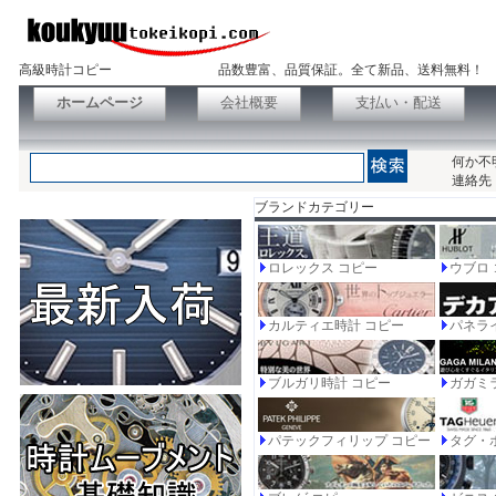
高級時計コピー
品数豊富、品質保証。全て新品、送料無料！
ホームページ
会社概要
支払い・配送
何か不
連絡先
ブランドカテゴリー
ロレックス コピー
ウブロ
カルティエ時計 コピー
パネラ
ブルガリ時計 コピー
ガガミ
パテックフィリップ コピー
タグ・