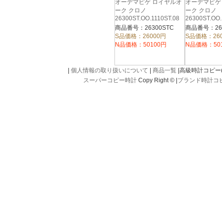
オーデマピゲ ロイヤルオ
オーデマピゲ
ーク クロノ
ーク クロノ
26300ST.OO.1110ST.08
26300ST.OO.
商品番号：26300STC
商品番号：263
S品価格：26000円
S品価格：26
N品価格：50100円
N品価格：50
|
個人情報の取り扱いについて
|
商品一覧
|高級時計コピー(kou
スーパーコピー時計
Copy Right © |
ブランド時計コ