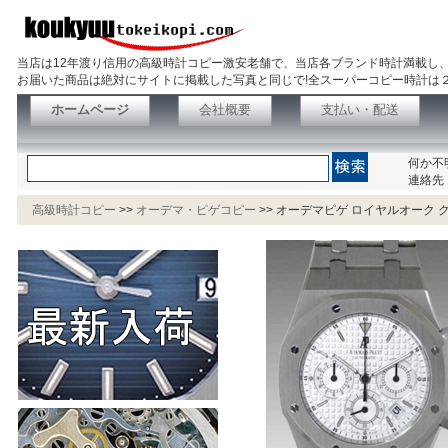
当店は12年渡り信用の高級時計コピー激安老舗で、当店各ブランド時計満載し
お届いた商品は絶対にサイトに掲載した写真と同じで!全スーパーコピー時計は
ホームページ
会社概要
支払い・配送
何か不
連絡先
高級時計コピー
>>
オーデマ・ピゲコピー
>>
オーデマピゲ ロイヤルオーク クロノ 2