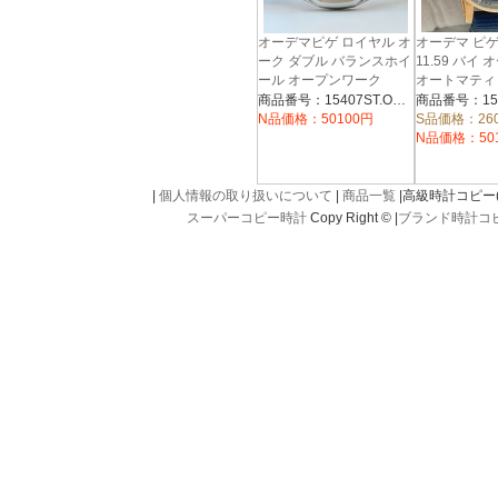
オーデマピゲ ロイヤル オ
オーデマ ピゲ
ーク ダブル バランスホイ
11.59 バイ
ール オープンワーク
オートマティ
15407ST.OO.1220ST.02
15210OR.OO
商品番号：15407ST.OO.1220ST.02
N品価格：50100円
S品価格：26
N品価格：50
|
個人情報の取り扱いについて
|
商品一覧
|高級時計コピー(kou
スーパーコピー時計
Copy Right © |
ブランド時計コ