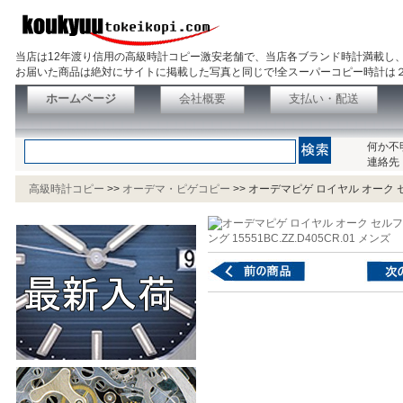
当店は12年渡り信用の高級時計コピー激安老舗で、当店各ブランド時計満載し
お届いた商品は絶対にサイトに掲載した写真と同じで!全スーパーコピー時計は
ホームページ
会社概要
支払い・配送
何か不
連絡先
高級時計コピー
>>
オーデマ・ピゲコピー
>>
オーデマピゲ ロイヤル オーク セル