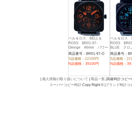
ベル＆ロス BELL＆
ベル＆ロス B
ROSS BR01-97-
ROSS BR01
Orenge 46mm パワー
BLUE クロ
リザーブ
商品番号：BR01-97-O
S品価格：22100円
S品価格：22
N品価格：39100円
N品価格：39
|
個人情報の取り扱いについて
|
商品一覧
|高級時計コピー(kou
スーパーコピー時計
Copy Right © |
ブランド時計コ