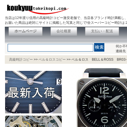
当店は12年渡り信用の高級時計コピー激安老舗で、当店各ブランド時計満載し
お届いた商品は絶対にサイトに掲載した写真と同じで!全スーパーコピー時計は
ホームページ
会社概要
支払い・配送
何か不
連絡先
高級時計コピー
>>
ベル＆ロスコピー
>>
ベル＆ロス BELL＆ROSS BR0