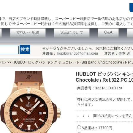
舗で、当店各ブランド時計満載し、スーパーコピー通販店で一番信用のある店なの
同じで!全スーパーコピー時計は２年の無料品質保障を提供し、ご安心に購入して
Q&A
支払い・配送
返品について
何か不明な点等ございましたら、お気軽にご相談くださ
連絡先：
kopiburando@gmail.com
運営者：寺本 進
バン
>>
HUBLOT ビッグバン キング チョコレート (Big Bang King Chocolate / Ref.3
HUBLOT ビッグバン キング 
Chocolate / Ref.322.PC.1
商品番号：322.PC.1001.RX
弊社は強大な物流会社と契約して
らせます。
↓ ↓ ↓ 商品の品質レベルを選
A品価格：17700円