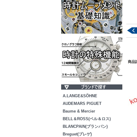
商品
A.LANGE&SÖHNE
AUDEMARS PIGUET
Baume & Mercier
BELL＆ROSS(ベル＆ロス)
BLANCPAIN(ブランパン)
Breguet(ブレゲ)