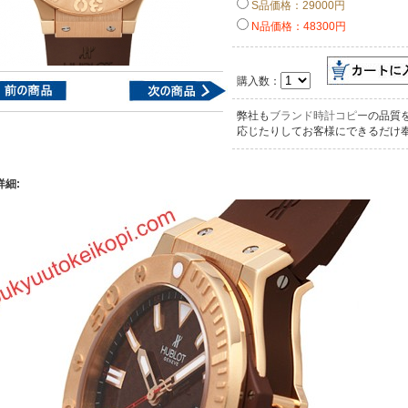
S品価格：29000円
N品価格：48300円
購入数：
弊社も
ブランド時計コピー
の品質
応じたりしてお客様にできるだけ
詳細: