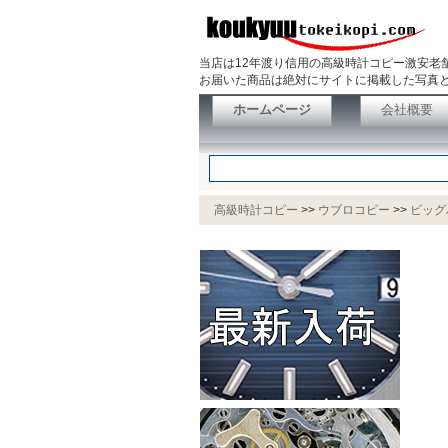
当店は12年渡り信用の高級時計コピー激安老
お届いた商品は絶対にサイトに掲載した写真と
ホームページ
会社概要
高級時計コピー
>>
ウブロコピー
>>
ビッグ