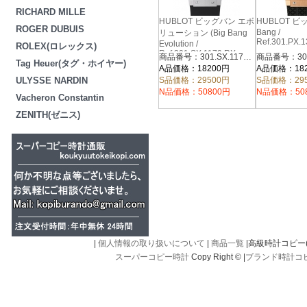
RICHARD MILLE
HUBLOT ビッグバン エボ
HUBLOT ビッ
ROGER DUBUIS
Bang /
リューション (Big Bang
Ref.301.PX.1
Evolution /
ROLEX(ロレックス)
Ref.301.SX.1170.RX
商品番号：301.SX.1170.RX
Tag Heuer(タグ・ホイヤー)
A品価格：18200円
A品価格：18
ULYSSE NARDIN
S品価格：29500円
S品価格：29
N品価格：50800円
N品価格：50
Vacheron Constantin
ZENITH(ゼニス)
|
個人情報の取り扱いについて
|
商品一覧
|高級時計コピー(kou
スーパーコピー時計
Copy Right © |
ブランド時計コ