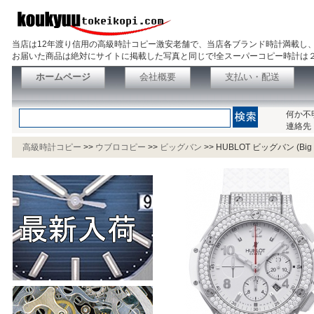
当店は12年渡り信用の高級時計コピー激安老舗で、当店各ブランド時計満載し
お届いた商品は絶対にサイトに掲載した写真と同じで!全スーパーコピー時計は
ホームページ
会社概要
支払い・配送
何か不
連絡先
高級時計コピー
>>
ウブロコピー
>>
ビッグバン
>>
HUBLOT ビッグバン (Big Ba