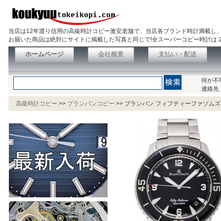
当店は12年渡り信用の高級時計コピー激安老舗で、当店各ブランド時計満載し
お届いた商品は絶対にサイトに掲載した写真と同じで!全スーパーコピー時計は
ホームページ
会社概要
支払い・配送
何か不
連絡先
高級時計コピー
>>
ブランパンコピー
>>
ブランパン フィフティーファゾムズ 5015