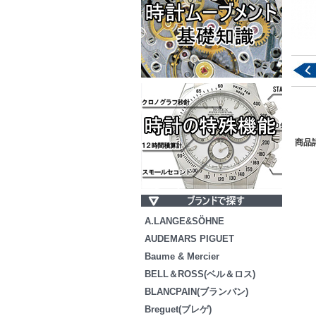
商品
A.LANGE&SÖHNE
AUDEMARS PIGUET
Baume & Mercier
BELL＆ROSS(ベル＆ロス)
BLANCPAIN(ブランパン)
Breguet(ブレゲ)