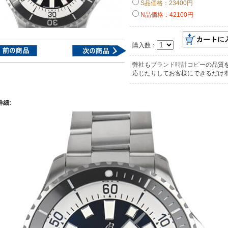
S品価格：23400円
N品価格：42100円
購入数：
弊社も
ブランド時計コピー
の品質
応じたりしてお客様にできるだけ
詳細: