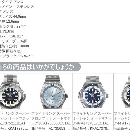
ドタイプ ブレス
（メイン） ステンレス
プ メンズ
サイズ 44.0mm
厚 12.6mm
幅 ラグ側：22mm
 約183g
バー Cal. B17
ーリザーブ 38時間
能（公称） 300m
特徴 回転ベゼル
ー
ブラック／シルバー
トリング スーパー
ブライトリング スーパー
ブライトリング スーパー
ブライト
ャン オートマチッ
クロノマット オートマチ
オーシャン オートマチッ
オーシャ
A17375211B1A1
ック38 A17356531C1A1
ク46 A17378E71C1A1
ク44 A17
商品番号：KKA17375211B1A1
商品番号：A17356531C1A1
商品番号：KKA17378E71C1A1