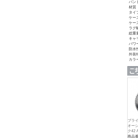
バン
材質
タイ
ケース
ケース
ラグ
総重量
キャリ
パワ
防水性
外装
カラ
ブライ
オーシ
ク42 