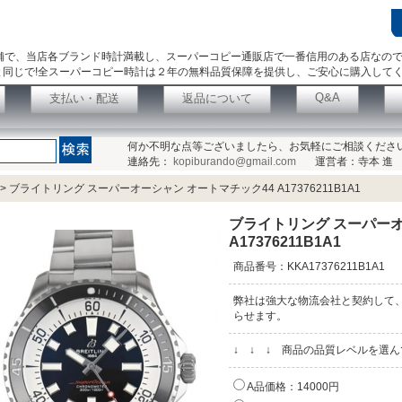
舗で、当店各ブランド時計満載し、スーパーコピー通販店で一番信用のある店なの
同じで!全スーパーコピー時計は２年の無料品質保障を提供し、ご安心に購入して
Q&A
支払い・配送
返品について
何か不明な点等ございましたら、お気軽にご相談くださ
連絡先：
kopiburando@gmail.com
運営者：寺本 進
>
ブライトリング スーパーオーシャン オートマチック44 A17376211B1A1
ブライトリング スーパーオ
A17376211B1A1
商品番号：KKA17376211B1A1
弊社は強大な物流会社と契約して
らせます。
↓ ↓ ↓ 商品の品質レベルを選
A品価格：14000円