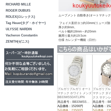
RICHARD MILLE
ROGER DUBUIS
ムーブメント 自動巻き(オートマチック
ROLEX(ロレックス)
Tag Heuer(タグ・ホイヤー)
フェイス直径ヨコ約33mm(リューズ除
厚さ約9mm、
ULYSSE NARDIN
ベルト幅約18mm～約20mm
Vacheron Constantin
腕周り最大約19.5cm
仕様 カレンダー機能（日付）
ZENITH(ゼニス)
ブルガリブルガリ オート
ブルガリブル
マチック ホワイト メンズ
マチック ダ
BB33WSSDAT1JPN
クス サテン
リー/ホワイ
商品番号：BB33WSSDAT1JPN
商品番号：BB3
BB33WSL/D
A品価格：15200円
A品価格：15
S品価格：23500円
S品価格：23