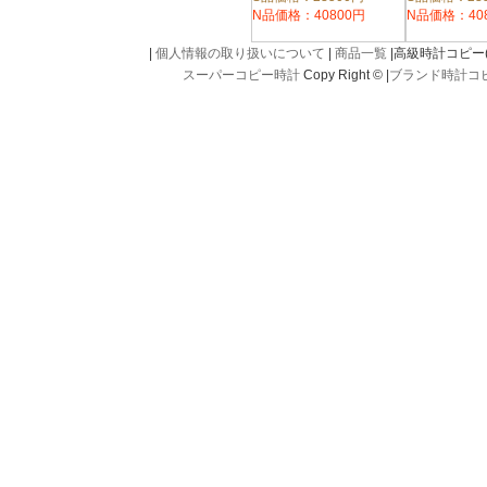
N品価格：40800円
N品価格：40
|
個人情報の取り扱いについて
|
商品一覧
|高級時計コピー(kou
スーパーコピー時計
Copy Right © |
ブランド時計コ