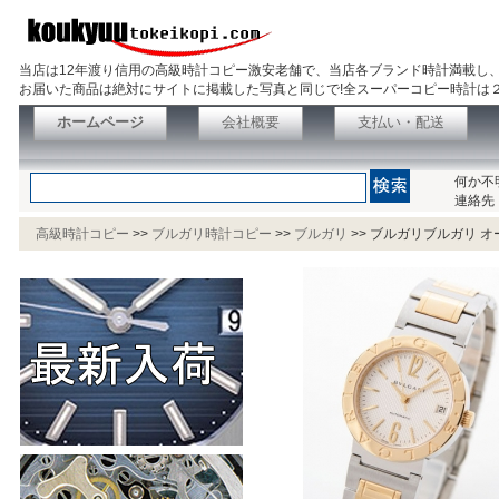
当店は12年渡り信用の高級時計コピー激安老舗で、当店各ブランド時計満載し
お届いた商品は絶対にサイトに掲載した写真と同じで!全スーパーコピー時計は
ホームページ
会社概要
支払い・配送
何か不
連絡先
高級時計コピー
>>
ブルガリ時計コピー
>>
ブルガリ
>>
ブルガリブルガリ オー