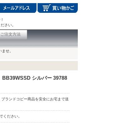
で！
ください。
ご注文方法
いませ。
B39WSSD シルバー 39788
、ブランドコピー商品を安全にお宅まで送
んでください。