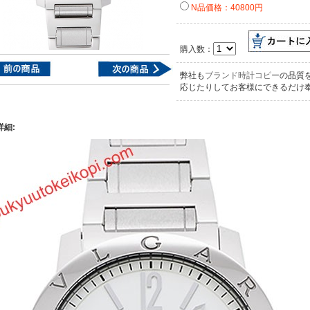
N品価格：40800円
購入数：
弊社も
ブランド時計コピー
の品質
応じたりしてお客様にできるだけ
詳細: