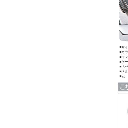
■サ
■カ
■イ
■ケ
■ベ
■
■ム