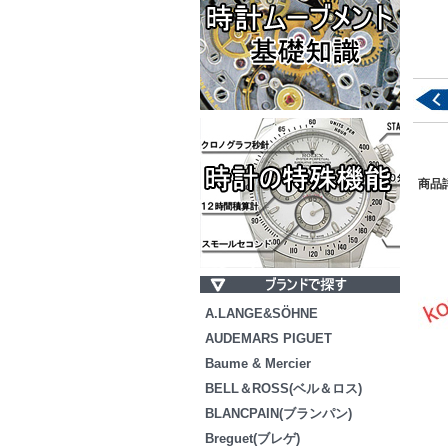
商品
A.LANGE&SÖHNE
AUDEMARS PIGUET
Baume & Mercier
BELL＆ROSS(ベル＆ロス)
BLANCPAIN(ブランパン)
Breguet(ブレゲ)