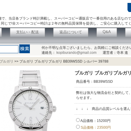
舗で、当店各ブランド時計満載し、スーパーコピー通販店で一番信用のある店なの
同じで!全スーパーコピー時計は２年の無料品質保障を提供し、ご安心に購入して
Q&A
支払い・配送
返品について
何か不明な点等ございましたら、お気軽にご相談くださ
連絡先：
kopiburando@gmail.com
運営者：寺本 進
ブルガリ
>>
ブルガリ ブルガリブルガリ BB39WSSD シルバー 39788
ブルガリ ブルガリブルガリ B
商品番号：BB39WSSD
弊社は強大な物流会社と契約して
らせます。
↓ ↓ ↓ 商品の品質レベルを選
A品価格：15200円
S品価格：23500円