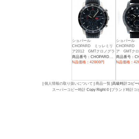
ショパール
ショパール
CHOPARD ミッレミリ
CHOPARD
ア2012 GMTクロノグラ
ア GMTク
フ 168550-3001
ドブラック 16
商品番号：CHOPARD007
3023
N品価格：42000円
N品価格：42
|
個人情報の取り扱いについて
|
商品一覧
|高級時計コピー(kou
スーパーコピー時計
Copy Right © |
ブランド時計コ