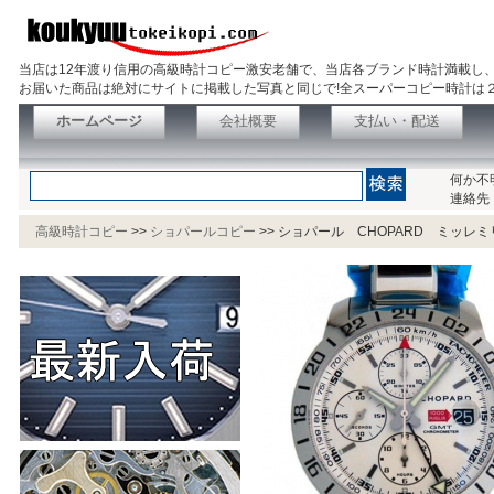
当店は12年渡り信用の高級時計コピー激安老舗で、当店各ブランド時計満載し
お届いた商品は絶対にサイトに掲載した写真と同じで!全スーパーコピー時計は
ホームページ
会社概要
支払い・配送
何か不
連絡先
高級時計コピー
>>
ショパールコピー
>>
ショパール CHOPARD ミッレミリ