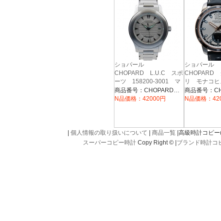
ショパール
ショパール
CHOPARD L.U.C スポ
CHOPARD
ーツ 158200-3001 マ
リ モナコヒ
イクロローター USED
ク パワーコ
商品番号：CHOPARD020
ル 168569
N品価格：42000円
N品価格：42
ー/ブラック 
革ベルト
|
個人情報の取り扱いについて
|
商品一覧
|高級時計コピー(kou
スーパーコピー時計
Copy Right © |
ブランド時計コ