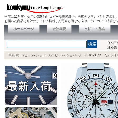
当店は12年渡り信用の高級時計コピー激安老舗で、当店各ブランド時計満載し
お届いた商品は絶対にサイトに掲載した写真と同じで!全スーパーコピー時計は
ホームページ
会社概要
支払い・配送
何か不
連絡先
高級時計コピー
>>
ショパールコピー
>>
ショパール CHOPARD ミッレミリ