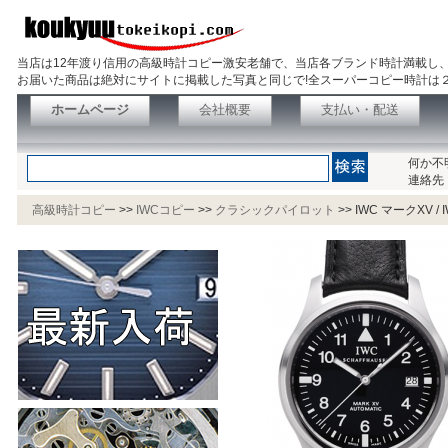
当店は12年渡り信用の高級時計コピー激安老舗で、当店各ブランド時計満載し
お届いた商品は絶対にサイトに掲載した写真と同じで!全スーパーコピー時計は
ホームページ
会社概要
支払い・配送
何か不
連絡先
高級時計コピー
>>
IWCコピー
>>
クラシックパイロット
>>
IWC マークXV / I