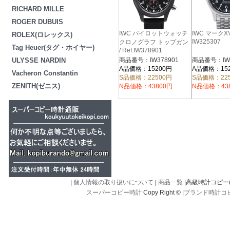
RICHARD MILLE
ROGER DUBUIS
IWC パイロットウォッチ
IWC マークXV
ROLEX(ロレックス)
IW325307
クロノグラフ トップガン
Tag Heuer(タグ・ホイヤー)
/ Ref.IW378901
ULYSSE NARDIN
商品番号：IW378901
商品番号：IW3
A品価格：15200円
A品価格：15
Vacheron Constantin
S品価格：22500円
S品価格：22
ZENITH(ゼニス)
N品価格：43800円
N品価格：43
|
個人情報の取り扱いについて
|
商品一覧
|高級時計コピー(kou
スーパーコピー時計
Copy Right © |
ブランド時計コ