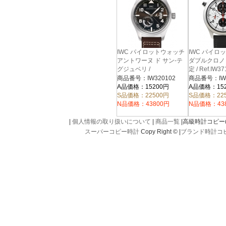
IWC パイロットウォッチ
IWC パイロ
アントワーヌ ド サン-テ
ダブルクロノ 
グジュベリ /
定 / Ref.IW3
Ref.IW320102
商品番号：IW320102
商品番号：IW3
A品価格：15200円
A品価格：15
S品価格：22500円
S品価格：22
N品価格：43800円
N品価格：43
|
個人情報の取り扱いについて
|
商品一覧
|高級時計コピー(kou
スーパーコピー時計
Copy Right © |
ブランド時計コ