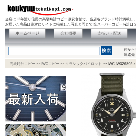
当店は12年渡り信用の高級時計コピー激安老舗で、当店各ブランド時計満載し
お届いた商品は絶対にサイトに掲載した写真と同じで!全スーパーコピー時計は
ホームページ
会社概要
支払い・配送
何か不
連絡先
高級時計コピー
>>
IWCコピー
>>
クラシックパイロット
>>
IWC IW326