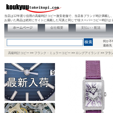
当店は12年渡り信用の高級時計コピー激安老舗で、当店各ブランド時計満載し
お届いた商品は絶対にサイトに掲載した写真と同じで!全スーパーコピー時計は
ホームページ
会社概要
支払い・配送
何か不
連絡先
高級時計コピー
>>
フランク・ミュラーコピー
>>
ロングアイランド
>>
フラン