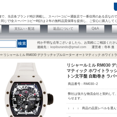
舗で、当店各ブランド時計満載し、スーパーコピー通販店で一番信用のある店なの
同じで!全スーパーコピー時計は２年の無料品質保障を提供し、ご安心に購入して
Q&A
支払い・配送
返品について
何か不明な点等ございましたら、お気軽にご相談くださ
連絡先：
kopiburando@gmail.com
運営者：寺本 進
>>
リシャールミル RM030 デクラッチャブルローター オートマティック ホワイトラ
リシャールミル RM030
マティック ホワイトラッシュ
トン文字盤 自動巻き ラバ
商品番号：RM030--2
弊社は強大な物流会社と契約して
らせます。
↓ ↓ ↓ 商品の品質レベルを選