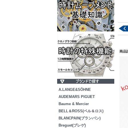
商品
A.LANGE&SÖHNE
AUDEMARS PIGUET
Baume & Mercier
BELL＆ROSS(ベル＆ロス)
BLANCPAIN(ブランパン)
Breguet(ブレゲ)