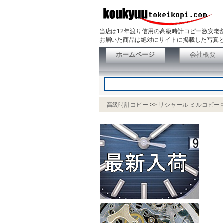
当店は12年渡り信用の高級時計コピー激安老
お届いた商品は絶対にサイトに掲載した写真と
ホームページ
会社概要
高級時計コピー
>>
リシャール ミルコピー
盤 自動巻き ラバー