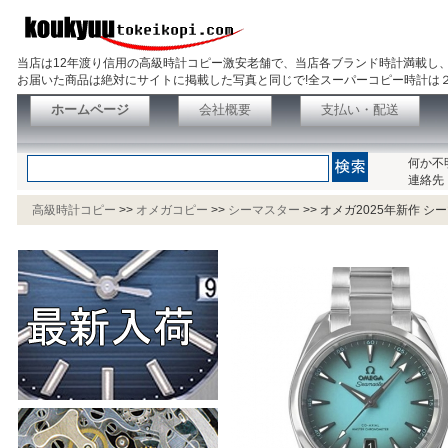
当店は12年渡り信用の高級時計コピー激安老舗で、当店各ブランド時計満載し
お届いた商品は絶対にサイトに掲載した写真と同じで!全スーパーコピー時計は
ホームページ
会社概要
支払い・配送
何か不
連絡先
高級時計コピー
>>
オメガコピー
>>
シーマスター
>>
オメガ2025年新作 シーマス