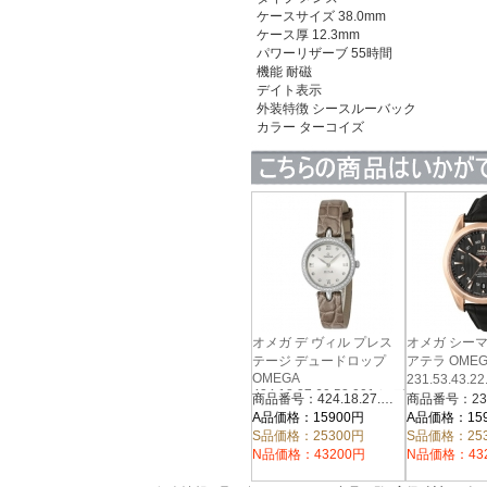
ケースサイズ 38.0mm
ケース厚 12.3mm
パワーリザーブ 55時間
機能 耐磁
デイト表示
外装特徴 シースルーバック
カラー
ターコイズ
オメガ デ ヴィル プレス
オメガ シー
テージ デュードロップ
アテラ OMEG
OMEGA
231.53.43.2
424.18.27.60.52.001 レデ
ズ
商品番号：424.18.27.60.52.001
ィース
A品価格：15900円
A品価格：15
S品価格：25300円
S品価格：25
N品価格：43200円
N品価格：43