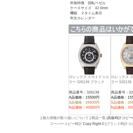
外装特徴 回転ベゼル
ケースサイズ 42.0mm
機能 ２タイム表示
年次カレンダー
ロレックス スカイドゥエ
ロレックス 
ラー 326139 ブラック
ラー 32613
商品番号：326139
商品番号：32
A品価格：15500円
A品価格：15
S品価格：26600円
S品価格：26
N品価格：45900円
N品価格：45
|
個人情報の取り扱いについて
|
商品一覧
|高級時計コピー(kou
スーパーコピー時計
Copy Right © |
ブランド時計コ