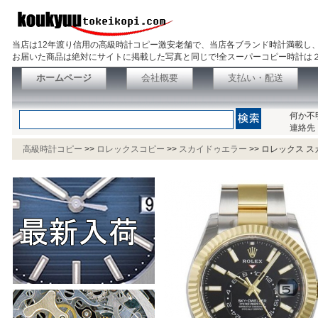
当店は12年渡り信用の高級時計コピー激安老舗で、当店各ブランド時計満載し
お届いた商品は絶対にサイトに掲載した写真と同じで!全スーパーコピー時計は
ホームページ
会社概要
支払い・配送
何か不
連絡先
高級時計コピー
>>
ロレックスコピー
>>
スカイドゥエラー
>>
ロレックス スカ