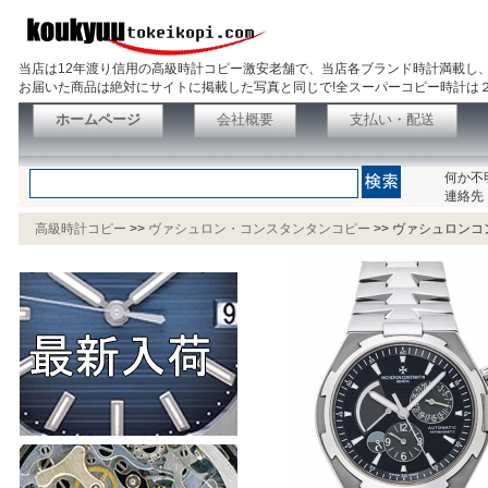
当店は12年渡り信用の高級時計コピー激安老舗で、当店各ブランド時計満載し
お届いた商品は絶対にサイトに掲載した写真と同じで!全スーパーコピー時計は
ホームページ
会社概要
支払い・配送
何か不
連絡先
高級時計コピー
>>
ヴァシュロン・コンスタンタンコピー
>>
ヴァシュロンコン