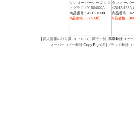
タン オーバーシーズ クロ
タン オーバ
ノグラフ 49150/000A-
42042/423A
9017 シルバー
ク
商品番号：49150/000A-9017B
N品価格：37400円
N品価格：36
|
個人情報の取り扱いについて
|
商品一覧
|高級時計コピー(kou
スーパーコピー時計
Copy Right © |
ブランド時計コ