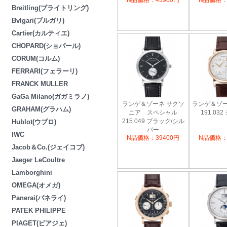
N品価格：43900円
N品価格：
Breitling(ブライトリング)
Bvlgari(ブルガリ)
Cartier(カルティエ)
CHOPARD(ショパール)
CORUM(コルム)
FERRARI(フェラーリ)
FRANCK MULLER
GaGa Milano(ガガミラノ)
ランゲ＆ゾーネ サクソ
ランゲ＆ゾー
GRAHAM(グラハム)
ニア スペシャル
191.03
215.049 ブラック/シル
Hublot(ウブロ)
バー
IWC
N品価格：39400円
N品価格：
Jacob＆Co.(ジェイコブ)
Jaeger LeCoultre
Lamborghini
OMEGA(オメガ)
Panerai(パネライ)
PATEK PHILIPPE
PIAGET(ピアジェ)