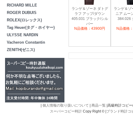
RICHARD MILLE
ランゲ＆ゾーネ ダトグ
ランゲ＆ゾ
ROGER DUBUIS
ラフ アップ/ダウン
ニア ムー
405.031 ブラック/シル
384.02
ROLEX(ロレックス)
バー
Tag Heuer(タグ・ホイヤー)
N品価格：43900円
N品価格：
ULYSSE NARDIN
Vacheron Constantin
ZENITH(ゼニス)
|
個人情報の取り扱いについて
|
商品一覧
|高級時計コピー(kou
スーパーコピー時計
Copy Right © |
ブランド時計コ