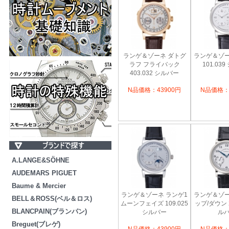
ランゲ＆ゾーネ ダトグ
ランゲ＆ゾー
ラフ フライバック
101.03
403.032 シルバー
N品価格：43900円
N品価格：
A.LANGE&SÖHNE
AUDEMARS PIGUET
Baume & Mercier
ランゲ＆ゾーネ ランゲ1
ランゲ＆ゾーネ
BELL＆ROSS(ベル＆ロス)
ムーンフェイズ 109.025
ップ/ダウン 2
BLANCPAIN(ブランパン)
シルバー
ル
Breguet(ブレゲ)