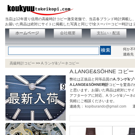
当店は12年渡り信用の高級時計コピー激安老舗で、当店各ブランド時計満載し
お届いた商品は絶対にサイトに掲載した写真と同じで!全スーパーコピー時計は
ホームページ
会社概要
支払い・配送
何か不
連絡先
高級時計コピー
>>
A.ランゲ&ゾーネコピー
A.LANGE&SÖHNE コピー
弊社は正規品と同等品質の
A.ランゲ&
A.LANGE&SÖHNE時計
コピーを驚喜の
と思います。お届いた商品は絶対にサイ
アフターケアに対応、A.ランゲ&ゾー
気軽にご相談くださいませ。
連絡先：
kopiburando@gmail.com
運営