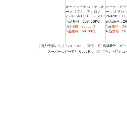
オーデマピゲ ロイヤルオ
オーデマピゲ
ーク オフショアクロノ
ーク オフシ
25940SK.OO.D002CA.02A
26020ST.00.
商品番号：25940SKC
商品番号：260
S品価格：26000円
S品価格：26
N品価格：50100円
N品価格：50
|
個人情報の取り扱いについて
|
商品一覧
|高級時計コピー(kou
スーパーコピー時計
Copy Right © |
ブランド時計コ