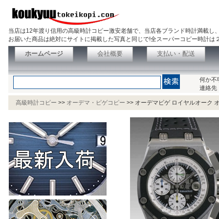
当店は12年渡り信用の高級時計コピー激安老舗で、当店各ブランド時計満載し
お届いた商品は絶対にサイトに掲載した写真と同じで!全スーパーコピー時計は
ホームページ
会社概要
支払い・配送
何か不
連絡先
高級時計コピー
>>
オーデマ・ピゲコピー
>>
オーデマピゲ ロイヤルオーク オフシ