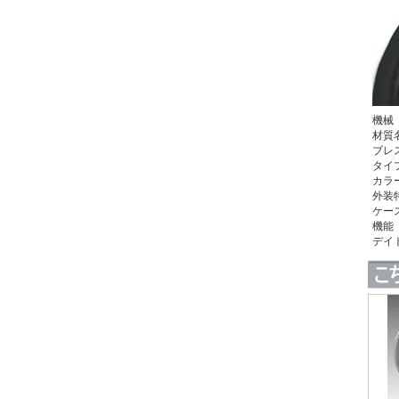
機械
材質
ブレ
タイ
カラ
外装
ケー
機能
デイ