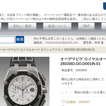
舗で、当店各ブランド時計満載し、スーパーコピー通販店で一番信用のある店なの
同じで!全スーパーコピー時計は２年の無料品質保障を提供し、ご安心に購入して
Q&A
支払い・配送
返品について
何か不明な点等ございましたら、お気軽にご相談くださ
連絡先：
kopiburando@gmail.com
運営者：寺本 進
>
オーデマピゲ ロイヤルオーク オフショアクロノ 26030IO.OO.D001IN.01
オーデマピゲ ロイヤルオ
26030IO.OO.D001IN.01
商品番号：26030IO
弊社は強大な物流会社と契約して
らせます。
↓ ↓ ↓ 商品の品質レベルを選
S品価格：26000円