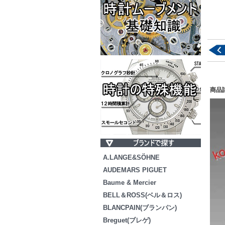
商品
A.LANGE&SÖHNE
AUDEMARS PIGUET
Baume & Mercier
BELL＆ROSS(ベル＆ロス)
BLANCPAIN(ブランパン)
Breguet(ブレゲ)