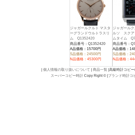
ジャガールクルト マスタ
ジャガールク
ーグランドウルトラスリ
ルソ スクア
ム Q1352420
ムタイム Q7
18KPG 40mm 自動
SS 自動
商品番号：Q1352420
商品番号：Q70
巻 シルバー 革ベルト
ラバーベルト
A品価格：15700円
A品価格：14
S品価格：24500円
S品価格：24
N品価格：45300円
N品価格：44
|
個人情報の取り扱いについて
|
商品一覧
|高級時計コピー(kou
スーパーコピー時計
Copy Right © |
ブランド時計コ