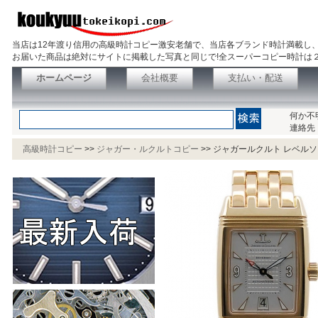
当店は12年渡り信用の高級時計コピー激安老舗で、当店各ブランド時計満載し
お届いた商品は絶対にサイトに掲載した写真と同じで!全スーパーコピー時計は
ホームページ
会社概要
支払い・配送
何か不
連絡先
高級時計コピー
>>
ジャガー・ルクルトコピー
>>
ジャガールクルト レベルソ 