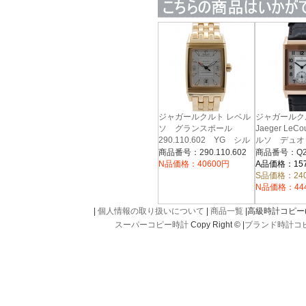
ジャガールクルト レベル
ジャガール
ソ グランスポール
Jaeger LeC
290.110.602 YG シル
ルソ デュ
バー
Q271241
商品番号：290.110.602
商品番号：Q27
ルド 手巻き
N品価格：40600円
A品価格：15
S品価格：24
N品価格：44
|
個人情報の取り扱いについて
|
商品一覧
|高級時計コピー(kou
スーパーコピー時計
Copy Right © |
ブランド時計コ