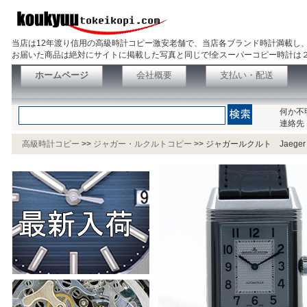
当店は12年渡り信用の高級時計コピー激安老舗で、当店各ブランド時計満載し
お届いた商品は絶対にサイトに掲載した写真と同じで!全スーパーコピー時計は
ホームページ
会社概要
支払い・配送
何か不
連絡先
高級時計コピー
>>
ジャガー・ルクルトコピー
>>
ジャガールクルト Jaeger 