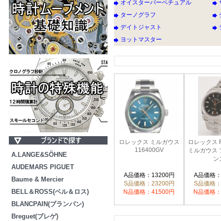
オイスターパーペチュアル
ターノグラフ
デイトジャスト
ヨットマスター
ロレックス ミルガウス
ロレックス Re
116400GV
ミルガウス 
A.LANGE&SÖHNE
ン
AUDEMARS PIGUET
A品価格：13200円
A品価格：
Baume & Mercier
S品価格：23200円
S品価格：
BELL＆ROSS(ベル＆ロス)
N品価格：41500円
N品価格：
BLANCPAIN(ブランパン)
Breguet(ブレゲ)