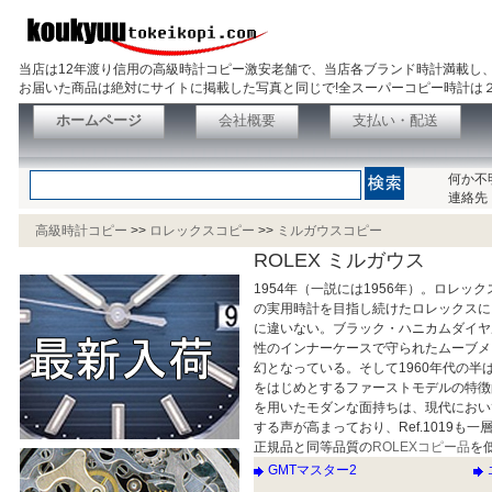
当店は12年渡り信用の高級時計コピー激安老舗で、当店各ブランド時計満載し
お届いた商品は絶対にサイトに掲載した写真と同じで!全スーパーコピー時計は
ホームページ
会社概要
支払い・配送
何か不
連絡先
高級時計コピー
>>
ロレックスコピー
>>
ミルガウスコピー
ROLEX ミルガウス
1954年（一説には1956年）。ロレ
の実用時計を目指し続けたロレックスに
に違いない。ブラック・ハニカムダイヤ
性のインナーケースで守られたムーブメ
幻となっている。そして1960年代の半
をはじめとするファーストモデルの特徴
を用いたモダンな面持ちは、現代におい
する声が高まっており、Ref.1019も
正規品と同等品質の
ROLEXコピー品
を
GMTマスター2